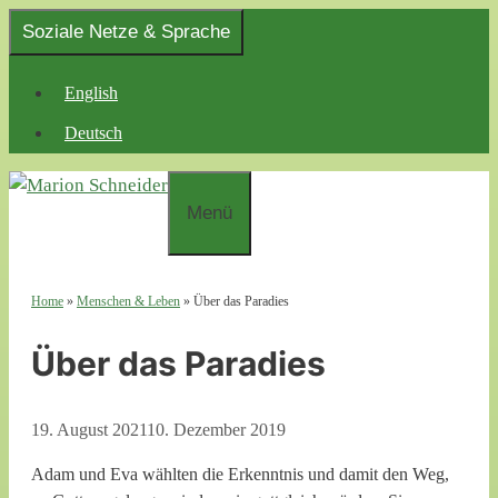
Zum
Soziale Netze & Sprache
Inhalt
springen
English
Deutsch
Menü
Home
»
Menschen & Leben
»
Über das Paradies
Über das Paradies
19. August 2021
10. Dezember 2019
Adam und Eva wählten die Erkenntnis und damit den Weg,